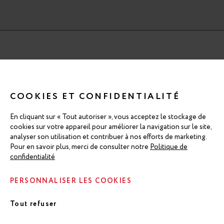
TÉLÉCHARGER LE RAPPORT INTÉGRÉ 2026 (PDF, 11 Mo)
Télécharger ici la version accessible (PDF, 7 Mo)
COOKIES ET CONFIDENTIALITÉ
En cliquant sur « Tout autoriser », vous acceptez le stockage de
NEWSROOM RÉMY COINTREAU
cookies sur votre appareil pour améliorer la navigation sur le site,
analyser son utilisation et contribuer à nos efforts de marketing.
Pour en savoir plus, merci de consulter notre
Politique de
confidentialité
Linkedin
Instagram
PERSONNALISER LES COOKIES
Tout refuser
© RÉMY COINTREAU 2026