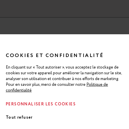
TÉLÉCHARGER LE RAPPORT INTÉGRÉ 2026 (PDF, 11 Mo)
Télécharger ici la version accessible (PDF, 7 Mo)
COOKIES ET CONFIDENTIALITÉ
En cliquant sur « Tout autoriser », vous acceptez le stockage de
NEWSROOM RÉMY COINTREAU
cookies sur votre appareil pour améliorer la navigation sur le site,
analyser son utilisation et contribuer à nos efforts de marketing.
Pour en savoir plus, merci de consulter notre
Politique de
confidentialité
Linkedin
Instagram
PERSONNALISER LES COOKIES
Tout refuser
© RÉMY COINTREAU 2026